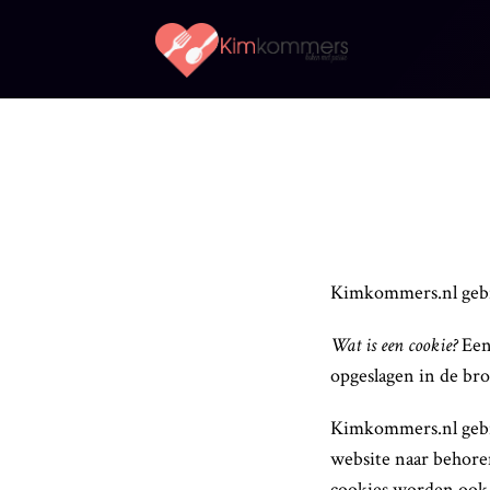
Kimkommers
Koken
met
Kimkommers.nl gebru
Wat is een cookie?
Een 
Passie
opgeslagen in de bro
Kimkommers.nl gebru
website naar behore
cookies worden ook 