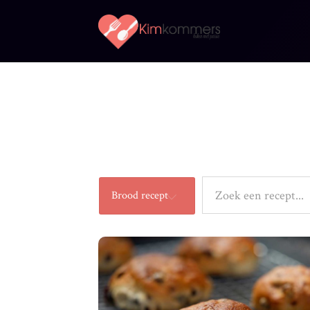
Kimkommers
Koken
met
Brood recept
Passie