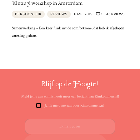
Kintsugi workshop in Amsterdam
PERSOONLIJK
REVIEWS
6 MEI 2019
1
454 VIEWS
Samenwerking – Een keer flink uit de comfortzone, dat heb ik afgelopen
zaterdag gedaan.
Blijf op de Hoogte!
Meld je nu aan en mis nooit meer een bericht van Kimkommers.nl!
Ja, ik meld me aan voor Kimkommers.nl