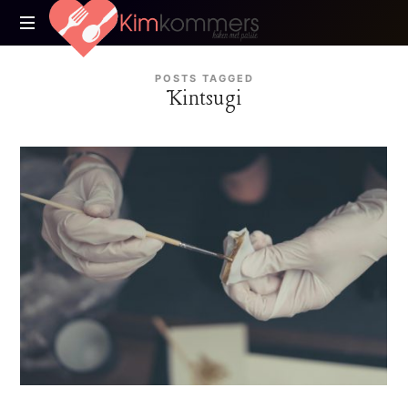
Kimkommers
Koken
POSTS TAGGED
met
Kintsugi
Passie