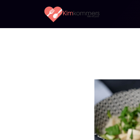
Kimkommers
Koken
met
Passie