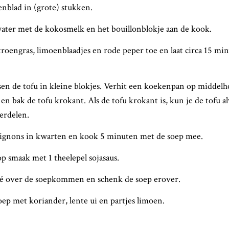
nblad in (grote) stukken.
ater met de kokosmelk en het bouillonblokje aan de kook.
itroengras, limoenblaadjes en rode peper toe en laat circa 15 mi
en de tofu in kleine blokjes. Verhit een koekenpan op middelh
 en bak de tofu krokant. Als de tofu krokant is, kun je de tofu a
rdelen.
ignons in kwarten en kook 5 minuten met de soep mee.
p smaak met 1 theelepel sojasaus.
gé over de soepkommen en schenk de soep erover.
ep met koriander, lente ui en partjes limoen.