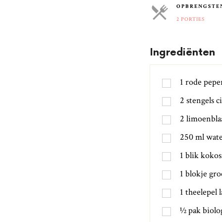
OPBRENGSTE
2 PORTIES
Ingrediënten
1
rode pepe
2
stengels c
2
limoenbla
250
ml
wat
1
blik koko
1
blokje gr
1
theelepel
½
pak biolo