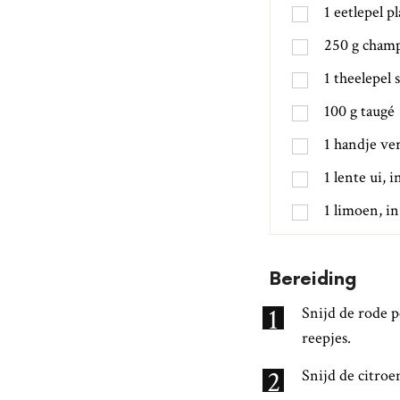
1
eetlepel
pl
250
g
cham
1
theelepel
100
g
taugé
1
handje ver
1
lente ui, 
1
limoen, in
Bereiding
1
Snijd de rode p
reepjes.
2
Snijd de citroe