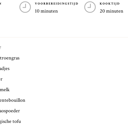
N
VOORBEREIDINGSTIJD
KOOKTIJD
10 minuten
20 minuten
r
itroengras
adjes
er
smelk
oentebouillon
laospoeder
gische tofu