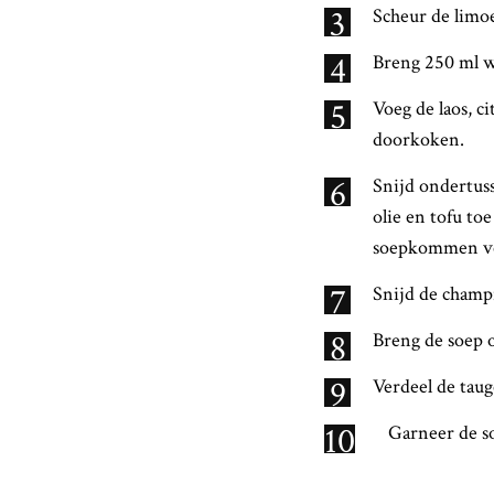
3
Scheur de limoe
4
Breng 250 ml w
5
Voeg de laos, c
doorkoken.
6
Snijd ondertuss
olie en tofu toe
soepkommen ve
7
Snijd de champ
8
Breng de soep o
9
Verdeel de tau
10
Garneer de so