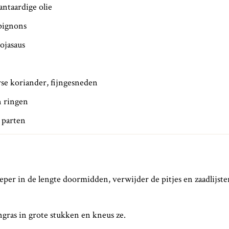
antaardige olie
pignons
sojasaus
se koriander, fijngesneden
in ringen
 parten
eper in de lengte doormidden, verwijder de pitjes en zaadlijsten
ngras in grote stukken en kneus ze.