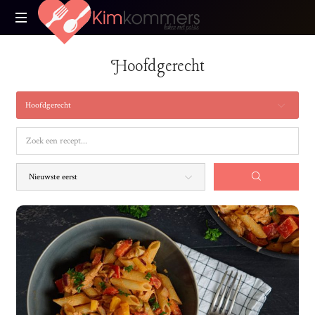
Kimkommers
Koken
Hoofdgerecht
met
Passie
Hoofdgerecht