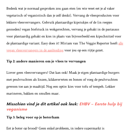
Bedenk wat je normaal gesproken zou gaan eten (en wie weet eet je al vaker
vegetarisch of veganistisch dan je zelf denkt). Vervang de vleesproducten voor
lekkere vleesvervangers. Gebruik plantaardige kipstukjes of de (in reepjes
gesneden) vegan biefstuck in wokgerechten, vervang je gehakt in de pastasaus
voor plantaardig gehakt en kies in plaats van bijvoorbeeld een kipschnitzel voor
de plantaardige variant. Easy does it! Miriam van The Veggie Reporter heeft
alle
vegan vleesvervangers in de aanbieding
voor jou op een rijtje gezet.
Tip 2: andere manieren om je vlees te vervangen
Liever geen vleesvervangers? Dat kan ook! Maak je eigen plantaardige burgers
met peulvruchten als linzen, kikkererwten en bonen of voeg de peulvruchten
gewoon toe aan je maaltijd. Nog een optie: kies voor tofu of tempeh. Lekker
marineren, bakken en smullen maar.
Misschien vind je dit artikel ook leuk:
EHBV – Eerste hulp bij
veganisme
Tip 3: beleg voor op je boterham
Eet je boter op brood? Geen enkel probleem, in iedere supermarkt is