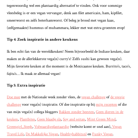
tegenwoordig wel een plantaardig alternatief te vinden. Ook voor sommige
vleesbeleg is er een vegan vervanger, denk aan filet americain, ham, kipfilet,
smeerworst en zelfs boterhamworst. Of beleg je brood met vegan kaas,
(zelfgemaakte) hummus of muhammara, lekker met wat extra groenten erop!
Tip 4: Zoek inspiratie in andere keukens
Ik ben echt fan van de wereldkeuken! Neem bijvoorbeeld de Indiase keuken, daar
maken ze de allerlekkerste vega(n) curry’s! Zelfs sushi kan gewoon vega(n).
Mijn favoriete keuken at the moment is de Mexicaanse keuken. Burrito’s, taco’s,
fajita’s… Ik maak ze allemaal vegan!
Tip 5: Extra inspiratie
Doe mee
met de Nationale week zonder vlees, de
vegan challenge
of
de veggie
challenge
voor vega(n) inspiratie. Of doe inspiratie op bij
mijn recepten
of die
van mijn vega(n) collega bloggers
Bakken zonder beesten
,
Geen dieren in de
keuken
,
Plantbites
,
Geen blaadje sla
,
Soy and seitan
,
Mint Green Mind
,
Greengirl_Steph
,
Volwaardigplantaardig
(website komt er snel aan),
Vegan
Travel Life
,
De Makkelijke Vegan
,
Healthyhabbitsnl
en
Funky Vegan
.