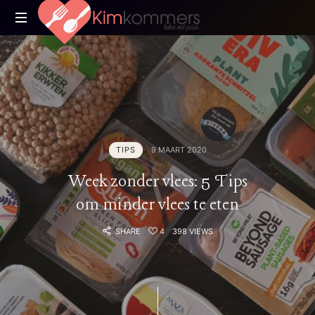
Kimkommers
Koken
met
Passie
TIPS
9 MAART 2020
Week zonder vlees: 5 Tips
om minder vlees te eten
SHARE
4
398 VIEWS