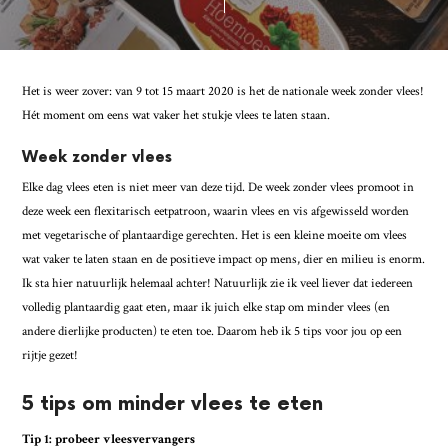
Het is weer zover: van 9 tot 15 maart 2020 is het de nationale week zonder vlees!
Hét moment om eens wat vaker het stukje vlees te laten staan.
Week zonder vlees
Elke dag vlees eten is niet meer van deze tijd. De week zonder vlees promoot in
deze week een flexitarisch eetpatroon, waarin vlees en vis afgewisseld worden
met vegetarische of plantaardige gerechten. Het is een kleine moeite om vlees
wat vaker te laten staan en de positieve impact op mens, dier en milieu is enorm.
Ik sta hier natuurlijk helemaal achter! Natuurlijk zie ik veel liever dat iedereen
volledig plantaardig gaat eten, maar ik juich elke stap om minder vlees (en
andere dierlijke producten) te eten toe. Daarom heb ik 5 tips voor jou op een
rijtje gezet!
5 tips om minder vlees te eten
Tip 1: probeer vleesvervangers