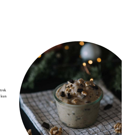
trek
n kun