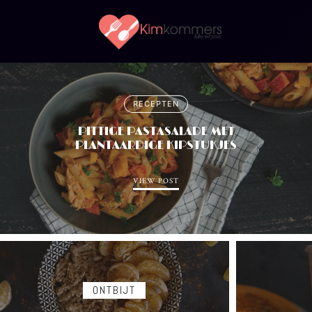
Kimkommers
Koken
RECEPTEN
PITTIGE PASTASALADE MET
PLANTAARDIGE KIPSTUKJES
met
VIEW POST
Passie
ONTBIJT